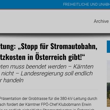
FREIHEITLICHE UND UNA
n
gen
Archive
tung: „Stopp für Stromautobahn,
tzkosten in Österreich gibt!“
nten muss beendet werden – Kärnten
icht – Landesregierung soll endlich
r handeln
Präsentation der Grobtrasse für die 380-kV-Leitung durch
llach fordert der Kärntner FPÖ-Chef Klubobmann Erwin