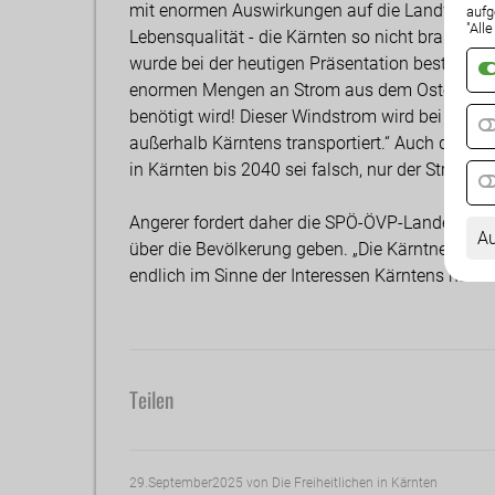
mit enormen Auswirkungen auf die Landwirtscha
aufg
"All
Lebensqualität - die Kärnten so nicht braucht u
wurde bei der heutigen Präsentation bestätigt,
enormen Mengen an Strom aus dem Osten Öster
benötigt wird! Dieser Windstrom wird bei uns e
außerhalb Kärntens transportiert.“ Auch die B
in Kärnten bis 2040 sei falsch, nur der Stroma
Angerer fordert daher die SPÖ-ÖVP-Landesregie
Au
über die Bevölkerung geben. „Die Kärntner Land
endlich im Sinne der Interessen Kärntens hand
Teilen
29.September2025
von Die Freiheitlichen in Kärnten