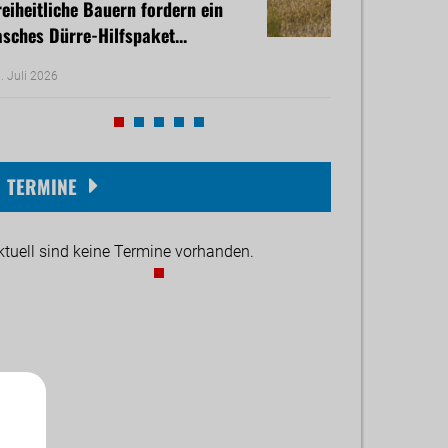
reiheitliche Bauern fordern ein
LK-Vizepräsiden
asches Dürre-Hilfspaket...
ist ein Wahnsinn,
. Juli 2026
30. Juli 2026
TERMINE
ktuell sind keine Termine vorhanden.