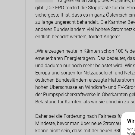
Angerer einen Stopp des Projektes, b
gibt. „Die FPÖ fordert die Stopptaste für die 
sichergestellt ist, dass es in ganz Österreich e
zu lange ungerecht behandelt. Die Kärntner Be
anderen Bundesländern viel höhere Stromnetzk
endlich beendet werden“, fordert Angerer.
„Wir erzeugen heute in Kärnten schon 100 % de
erneuerbaren Energieträgern. Das bedeutet, da
und dadurch nur noch mehr belastet wird. Wir s
Europa und sorgen für Netzausgleich und Netzst
östlichen Bundesländern erzeugte Flatterstrom 
hohen Überschüsse an Windkraft- und PV-Strom 
der Pumpspeicherkraftwerke in Oberkärnten ge
Belastung für Kärnten, als wir sie ohnehin zu s
Daher sei die Forderung nach Fairness für Kär
Wir
Mindeste, bevor man über neue Stromautobahne
Wir 
könne nicht sein, dass mit der neuen 380-kV-Le
Weba