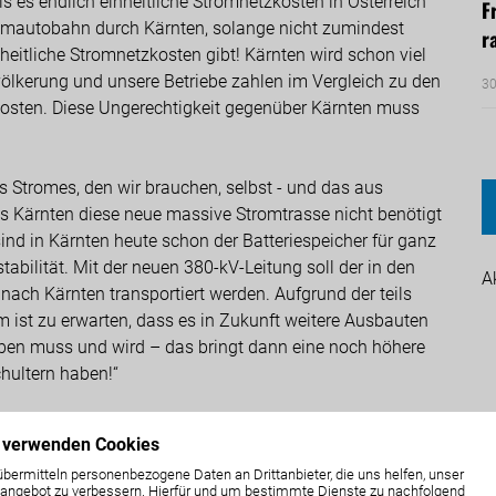
is es endlich einheitliche Stromnetzkosten in Österreich
F
Stromautobahn durch Kärnten, solange nicht zumindest
r
inheitliche Stromnetzkosten gibt! Kärnten wird schon viel
völkerung und unsere Betriebe zahlen im Vergleich zu den
30
osten. Diese Ungerechtigkeit gegenüber Kärnten muss
s Stromes, den wir brauchen, selbst - und das aus
ss Kärnten diese neue massive Stromtrasse nicht benötigt
ind in Kärnten heute schon der Batteriespeicher für ganz
abilität. Mit der neuen 380-kV-Leitung soll der in den
A
nach Kärnten transportiert werden. Aufgrund der teils
ist zu erwarten, dass es in Zukunft weitere Ausbauten
ben muss und wird – das bringt dann eine noch höhere
chultern haben!“
nten und einheitliche und günstige Stromnetzkosten das
 verwenden Cookies
n durch Kärnten überhaupt reden kann, so Angerer. Es
übermitteln personenbezogene Daten an Drittanbieter, die uns helfen, unser
itung eine Stromautobahn durch Kärnten errichtet wird -
ngebot zu verbessern. Hierfür und um bestimmte Dienste zu nachfolgend