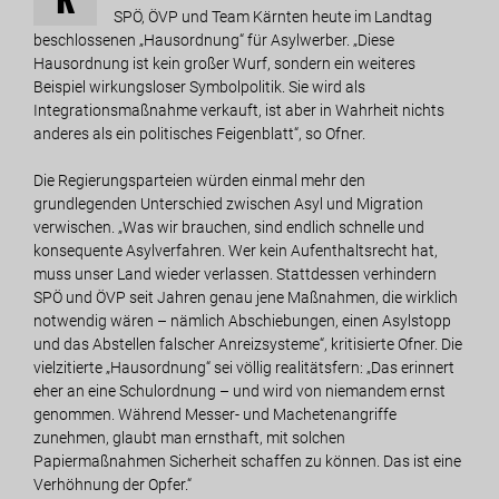
SPÖ, ÖVP und Team Kärnten heute im Landtag
beschlossenen „Hausordnung“ für Asylwerber. „Diese
Hausordnung ist kein großer Wurf, sondern ein weiteres
Beispiel wirkungsloser Symbolpolitik. Sie wird als
Integrationsmaßnahme verkauft, ist aber in Wahrheit nichts
anderes als ein politisches Feigenblatt“, so Ofner.
Die Regierungsparteien würden einmal mehr den
grundlegenden Unterschied zwischen Asyl und Migration
verwischen. „Was wir brauchen, sind endlich schnelle und
konsequente Asylverfahren. Wer kein Aufenthaltsrecht hat,
muss unser Land wieder verlassen. Stattdessen verhindern
SPÖ und ÖVP seit Jahren genau jene Maßnahmen, die wirklich
notwendig wären – nämlich Abschiebungen, einen Asylstopp
und das Abstellen falscher Anreizsysteme“, kritisierte Ofner. Die
vielzitierte „Hausordnung“ sei völlig realitätsfern: „Das erinnert
eher an eine Schulordnung – und wird von niemandem ernst
genommen. Während Messer- und Machetenangriffe
zunehmen, glaubt man ernsthaft, mit solchen
Papiermaßnahmen Sicherheit schaffen zu können. Das ist eine
Verhöhnung der Opfer.“