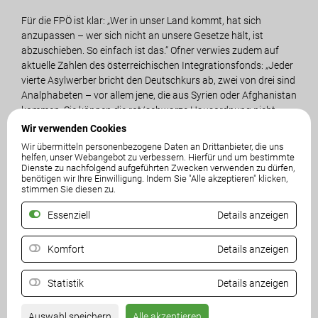
Für die FPÖ ist klar: „Wer in unser Land kommt, hat sich
anzupassen – wer sich nicht an unsere Gesetze hält, ist
abzuschieben. So einfach ist das.“ Ofner verwies zudem auf
aktuelle Zahlen des österreichischen Integrationsfonds: „Jeder
vierte Asylwerber bricht den Deutschkurs ab, zwei von drei sind
Analphabeten – vor allem jene, die aus Syrien oder Afghanistan
kommen. Sie können die rot/schwarze Hausordnung nicht
einmal lesen.“ Die Politik von SPÖ und ÖVP sei auf ganzer Linie
Wir verwenden Cookies
gescheitert.
Wir übermitteln personenbezogene Daten an Drittanbieter, die uns
helfen, unser Webangebot zu verbessern. Hierfür und um bestimmte
Dienste zu nachfolgend aufgeführten Zwecken verwenden zu dürfen,
Auch FPÖ-LAbg. Markus di Bernardo sieht in der Maßnahme
benötigen wir Ihre Einwilligung. Indem Sie "Alle akzeptieren" klicken,
reinen Aktionismus: „Diese Hausordnung löst kein einziges
stimmen Sie diesen zu.
Problem. Sie ist der Versuch, Aktivität vorzutäuschen,
nachdem SPÖ und ÖVP jahrelang versagt haben. Die
Essenziell
Details anzeigen
Bevölkerung braucht Sicherheit, Klarheit und eine Politik, die
ihre Interessen vertritt - nicht Kindergartenpolitik.“ Die FPÖ
Komfort
Details anzeigen
fordert stattdessen klare Konsequenzen: „Unsere Antwort
lautet: Abschiebung, Abschiebung, Abschiebung. Remigration
Statistik
Details anzeigen
ist die Notwendigkeit der Stunde. Wer kein Asylrecht hat, muss
rasch und konsequent rückgeführt werden.“
Auswahl speichern
Alle akzeptieren