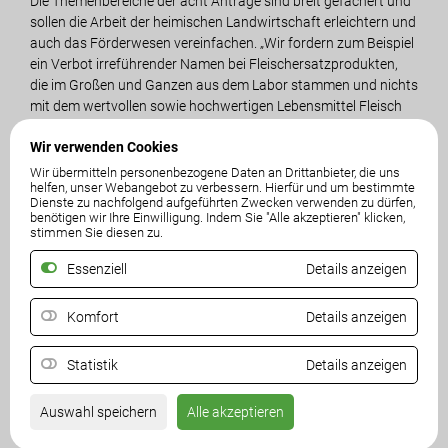
Die Themenbereiche der acht Anträge sind breit gefächert und
sollen die Arbeit der heimischen Landwirtschaft erleichtern und
auch das Förderwesen vereinfachen. „Wir fordern zum Beispiel
ein Verbot irreführender Namen bei Fleischersatzprodukten,
die im Großen und Ganzen aus dem Labor stammen und nichts
mit dem wertvollen sowie hochwertigen Lebensmittel Fleisch
zu tun haben. Weiters stellen wir den Antrag für die
Wir verwenden Cookies
Anerkennung der bisherigen Almfutterflächen als
Weideflächen, was vor allem den meistens kleinstrukturierten
Wir übermitteln personenbezogene Daten an Drittanbieter, die uns
helfen, unser Webangebot zu verbessern. Hierfür und um bestimmte
Kärntner Almbauern zugutekommen würden. Außerdem
Dienste zu nachfolgend aufgeführten Zwecken verwenden zu dürfen,
möchten wir es unseren Landwirten erleichtern auch
benötigen wir Ihre Einwilligung. Indem Sie "Alle akzeptieren" klicken,
‚Energiewirte‘ zu werden und fordern daher die Vereinfachung
stimmen Sie diesen zu.
der Genehmigung von Kleinstwasserkraftwerken unter 10kW
Essenziell
Details anzeigen
mittels einfacher Bauanzeige“, erläutert Roman Linder die
freiheitlichen Anträge an die Vollversammlung. Die weiteren
Anträge sind „Refundierung der CO2-Bepreisung“, „Anpassung
Komfort
Details anzeigen
der Richtsätze zur Schälschadensbewertung“, „Auszahlung
temporäre Agrardieselvergütung“, „Zu Verfügungstellung von
Statistik
Details anzeigen
Borkenkäferfallen“ und „Handelsbeschränkungen auf Getreide
und Mais aus der Ukraine“.
Auswahl speichern
Alle akzeptieren
Auch einen Neuzugang unter den Kammerräten gab es bei der