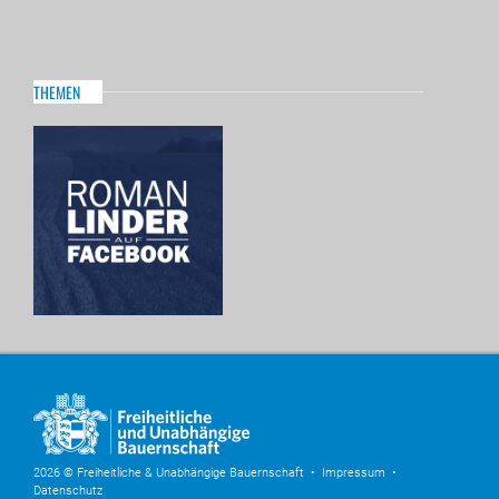
THEMEN
2026 © Freiheitliche & Unabhängige Bauernschaft •
Impressum
•
Datenschutz