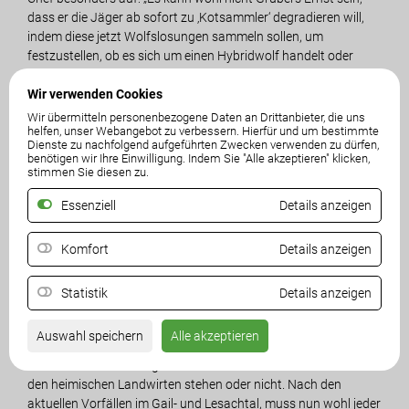
dass er die Jäger ab sofort zu ‚Kotsammler‘ degradieren will,
indem diese jetzt Wolfslosungen sammeln sollen, um
festzustellen, ob es sich um einen Hybridwolf handelt oder
nicht. Wenn er das will, dann soll er seine Beamten schicken.
Ich fordere nochmals vehement einen klaren Abschussauftrag
Wir verwenden Cookies
für alle Wölfe!“ Angerer ergänzt, dass selbst mit der Analyse der
Wir übermitteln personenbezogene Daten an Drittanbieter, die uns
helfen, unser Webangebot zu verbessern. Hierfür und um bestimmte
Losung in der Praxis für den Jäger optisch nicht erkennbar ist,
Dienste zu nachfolgend aufgeführten Zwecken verwenden zu dürfen,
ob es sich nun um einen Hybridwolf oder echten Wolf handelt.
benötigen wir Ihre Einwilligung. Indem Sie "Alle akzeptieren" klicken,
stimmen Sie diesen zu.
Auch der freiheitliche Vizepräsident der Kärntner
Essenziell
Details anzeigen
Landwirtschaftskammer Manfred Muhr kann sich über die
Vorschläge Grubers nur wundern. „Wir von der Freiheitlichen
Komfort
Details anzeigen
und Unabhängigen Bauernschaft haben bereits letzte Woche
eine Sondersitzung der Vollversammlung der
Landwirtschaftskammer zum Thema Wolf beantragt. Diese
Statistik
Details anzeigen
wird am 27. Junistattfinden. Dort werden wir wieder einmal
einfordern, dass es eine eindeutige Abschussfreigabe für alle
Auswahl speichern
Alle akzeptieren
Wölfe geben muss. Man wird sehen, wie der ÖVP-Bauernbund
und sein Präsident Siegfried Huber beim Thema Wolf hinter
den heimischen Landwirten stehen oder nicht. Nach den
aktuellen Vorfällen im Gail- und Lesachtal, muss nun wohl jeder