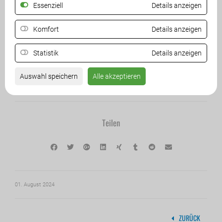
Essenziell
Details anzeigen
Komfort
Details anzeigen
Statistik
Details anzeigen
Auswahl speichern
Alle akzeptieren
Weitere Infos auch auf
Teilen
01. August 2024
ZURÜCK