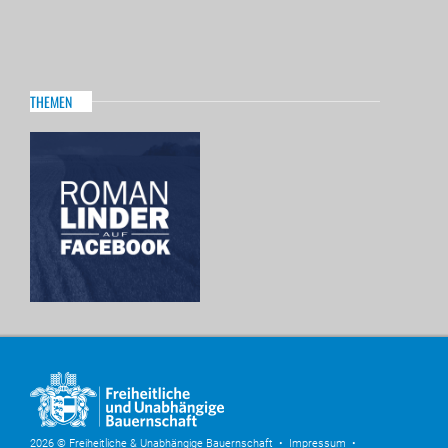
THEMEN
2026 © Freiheitliche & Unabhängige Bauernschaft •
Impressum
•