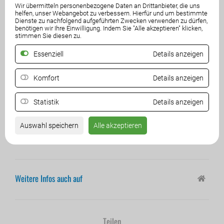
Wir übermitteln personenbezogene Daten an Drittanbieter, die uns
helfen, unser Webangebot zu verbessern. Hierfür und um bestimmte
Dienste zu nachfolgend aufgeführten Zwecken verwenden zu dürfen,
benötigen wir Ihre Einwilligung. Indem Sie "Alle akzeptieren" klicken,
stimmen Sie diesen zu.
as große FPÖ-Neujahrstreffen 2026 – Es ist wieder
Essenziell
Details anzeigen
D
so weit: Am Samstag, den 17. Jänner, ab 10 Uhr, in
der Messehalle 1 in Klagenfurt. Starten wir alle
Komfort
Details anzeigen
gemeinsam ins neue Jahr. Kommt alle vorbei – wir freuen uns
auf Euch!
Statistik
Details anzeigen
Aus organisatorischen Gründen bitte hier anmelden:
Auswahl speichern
Alle akzeptieren
https://www.fpoe.at/neujahrstreffen-2026
Weitere Infos auch auf
Teilen