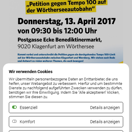
Wir verwenden Cookies
Wir übermitteln personenbezogene Daten an Drittanbieter, die uns
helfen, unser Webangebot zu verbessern. Hierfür und um bestimmte
ommt vorbei und unterschreibt die Petition gegen
Dienste zu nachfolgend aufgeführten Zwecken verwenden zu dürfen,
K
benötigen wir Ihre Einwilligung. Indem Sie "Alle akzeptieren" klicken,
ein durchgehendes Tempo 100-Limit auf der
stimmen Sie diesen zu.
Wörtherseeautobahn zwischen Klagenfurt und
Wernberg. Wir stehen euch Rede und Antwort zu vielen
Essenziell
Details anzeigen
weiteren Themen, die euch bewegen!
Komfort
Details anzeigen
Unter dem Link
www.fpoe-ktn.at/petition-gegen-tempo-100
könnt ihr die Petition auch gerne online ausfüllen und