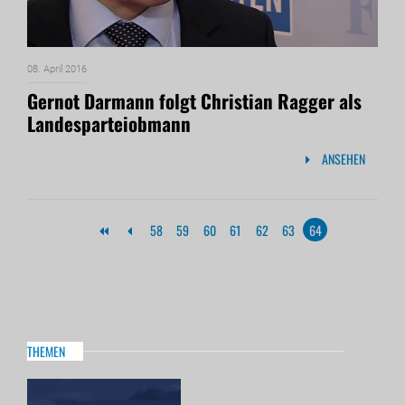
08. April 2016
Gernot Darmann folgt Christian Ragger als
Landesparteiobmann
ANSEHEN
58
59
60
61
62
63
64
THEMEN