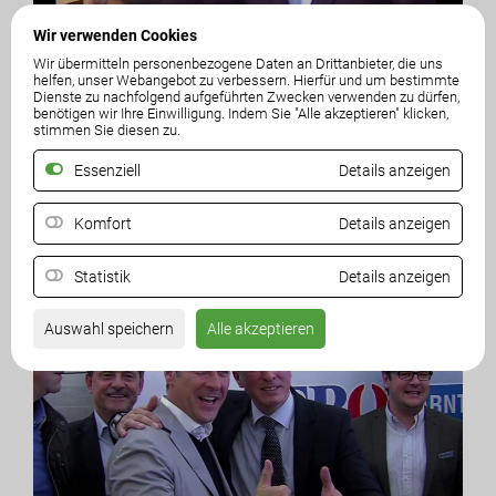
Wir verwenden Cookies
Wir übermitteln personenbezogene Daten an Drittanbieter, die uns
25. Juli 2016
helfen, unser Webangebot zu verbessern. Hierfür und um bestimmte
Gernot Darmann zum zweiten HETA-Angebot:
Dienste zu nachfolgend aufgeführten Zwecken verwenden zu dürfen,
benötigen wir Ihre Einwilligung. Indem Sie "Alle akzeptieren" klicken,
wesentliche Entscheidungsgrundlagen
stimmen Sie diesen zu.
fehlen
Essenziell
Details anzeigen
ANSEHEN
Komfort
Details anzeigen
Statistik
Details anzeigen
Auswahl speichern
Alle akzeptieren